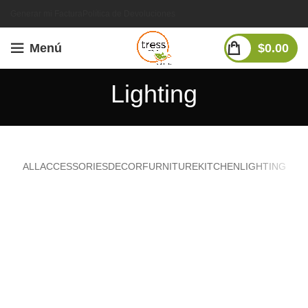
Generar mi Factura
Política de Devoluciones
Menú
$
0.00
Lighting
ALL
ACCESSORIES
DECOR
FURNITURE
KITCHEN
LIGHTING
VENENATIS NAM PHASELLUS
LIGHTING